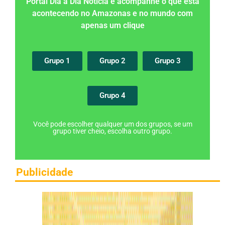
Portal Dia a Dia Notícia e acompanhe o que está
acontecendo no Amazonas e no mundo com
apenas um clique
Grupo 1
Grupo 2
Grupo 3
Grupo 4
Você pode escolher qualquer um dos grupos, se um
grupo tiver cheio, escolha outro grupo.
Publicidade