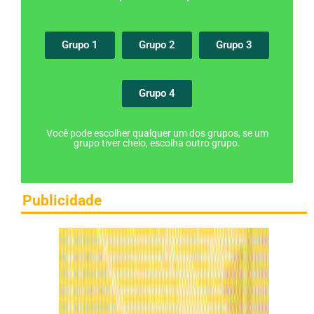
Grupo 1
Grupo 2
Grupo 3
Grupo 4
Você pode escolher qualquer um dos grupos, se um
grupo tiver cheio, escolha outro grupo.
Publicidade