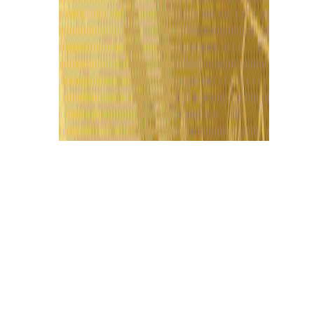
Últimas Notícias
TCE-AM conclui lista de gestores com contas
irregulares que será enviada ao TRE-AM
6 de agosto de 2026