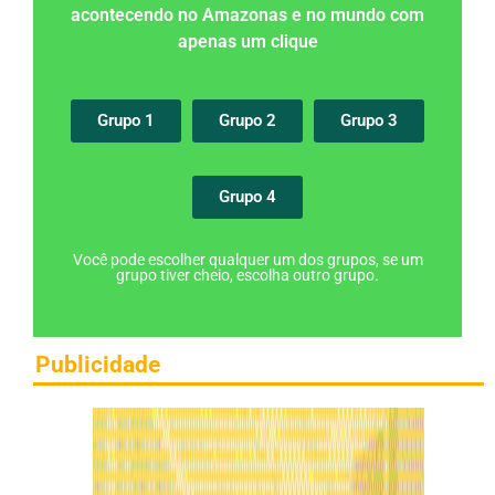
acontecendo no Amazonas e no mundo com
apenas um clique
Grupo 1
Grupo 2
Grupo 3
Grupo 4
Você pode escolher qualquer um dos grupos, se um
grupo tiver cheio, escolha outro grupo.
Publicidade