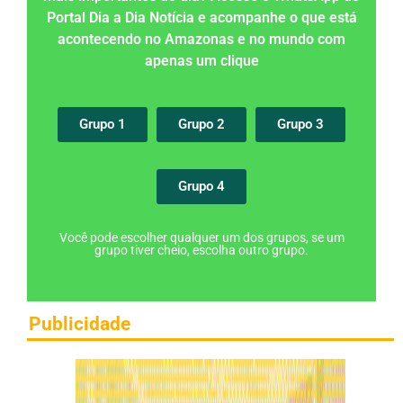
Portal Dia a Dia Notícia e acompanhe o que está
acontecendo no Amazonas e no mundo com
apenas um clique
Grupo 1
Grupo 2
Grupo 3
Grupo 4
Você pode escolher qualquer um dos grupos, se um
grupo tiver cheio, escolha outro grupo.
Publicidade