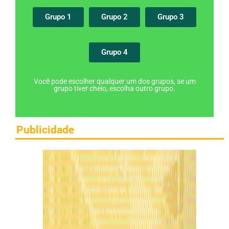
Grupo 1
Grupo 2
Grupo 3
Grupo 4
Você pode escolher qualquer um dos grupos, se um
grupo tiver cheio, escolha outro grupo.
Publicidade