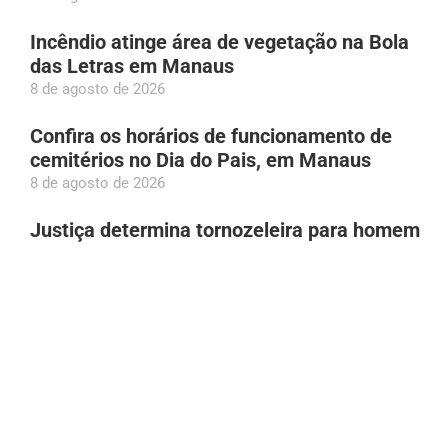
Incêndio atinge área de vegetação na Bola
das Letras em Manaus
8 de agosto de 2026
Confira os horários de funcionamento de
cemitérios no Dia do Pais, em Manaus
8 de agosto de 2026
Justiça determina tornozeleira para homem
investigado por perseguir estudante, em
Manaus
8 de agosto de 2026
Roberto Cidade visita projeto esportivo no
bairro Coroado ao lado do ministro Luiz Fux,
em Manaus
7 de agosto de 2026