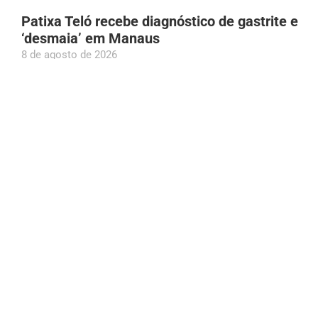
Patixa Teló recebe diagnóstico de gastrite e
‘desmaia’ em Manaus
8 de agosto de 2026
Aos 97 anos, idosa bate recorde mundial em
acrobacia aérea
8 de agosto de 2026
Roberto Cidade e Omar Aziz lideram na
disputa pelo Governo do AM, aponta
Poder360
8 de agosto de 2026
Incêndio atinge área de vegetação na Bola
das Letras em Manaus
8 de agosto de 2026
Confira os horários de funcionamento de