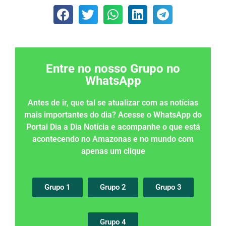
Entre no nosso Grupo no
WhatsApp
Antes de ir, que tal se atualizar com as notícias
mais importantes do dia? Acesse o WhatsApp do
Portal Dia a Dia Notícia e acompanhe o que está
acontecendo no Amazonas e no mundo com
apenas um clique
Grupo 1
Grupo 2
Grupo 3
Grupo 4