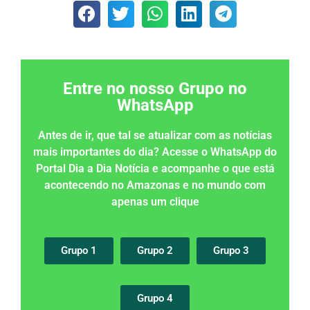
Entre no nosso Grupo no
WhatsApp
Antes de ir, que tal se atualizar com as notícias
mais importantes do dia? Acesse o WhatsApp do
Portal Dia a Dia Notícia e acompanhe o que está
acontecendo no Amazonas e no mundo com
apenas um clique
Grupo 1
Grupo 2
Grupo 3
Grupo 4