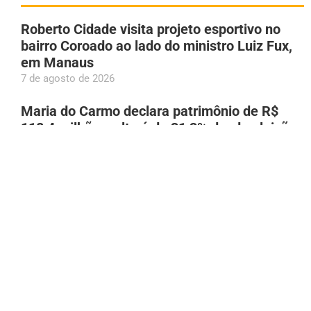
Roberto Cidade visita projeto esportivo no
bairro Coroado ao lado do ministro Luiz Fux,
em Manaus
7 de agosto de 2026
Maria do Carmo declara patrimônio de R$
118,4 milhões; alta é de 31,3% desde eleição
de 2024
7 de agosto de 2026
Anvisa revoga proibição e libera venda de
medicamentos por farmácias na Shopee
7 de agosto de 2026
PC-RR prende homem suspeito de enviar foto
íntima à adolescente de 13 anos
7 de agosto de 2026