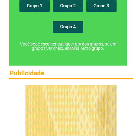
Grupo 1
Grupo 2
Grupo 3
Grupo 4
Você pode escolher qualquer um dos grupos, se um
grupo tiver cheio, escolha outro grupo.
Publicidade