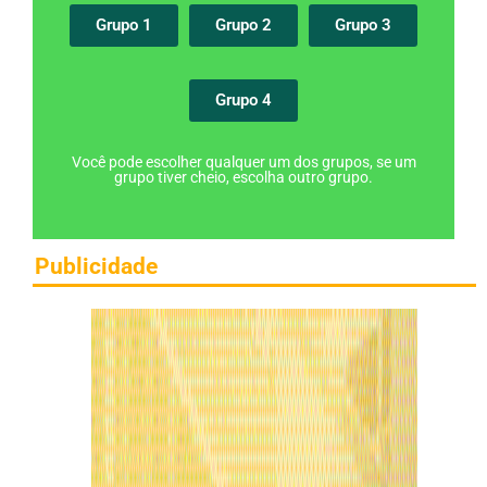
Grupo 1
Grupo 2
Grupo 3
Grupo 4
Você pode escolher qualquer um dos grupos, se um
grupo tiver cheio, escolha outro grupo.
Publicidade