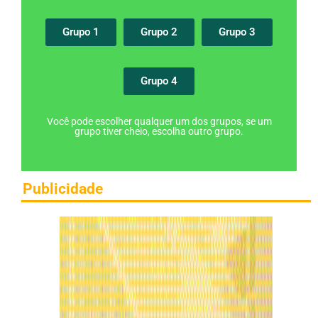
Grupo 1
Grupo 2
Grupo 3
Grupo 4
Você pode escolher qualquer um dos grupos, se um
grupo tiver cheio, escolha outro grupo.
Publicidade