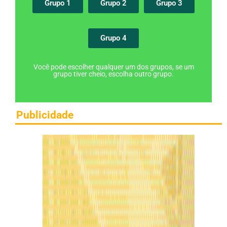
Grupo 1
Grupo 2
Grupo 3
Grupo 4
Você pode escolher qualquer um dos grupos, se um
grupo tiver cheio, escolha outro grupo.
Publicidade