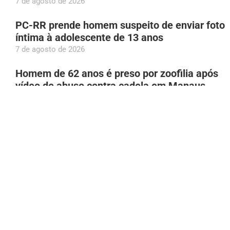
7 de agosto de 2026
PC-RR prende homem suspeito de enviar foto
íntima à adolescente de 13 anos
7 de agosto de 2026
Homem de 62 anos é preso por zoofilia após
vídeo de abuso contra cadela em Manaus
7 de agosto de 2026
Bruna Biancardi se disfarça para fazer
compras na rua 25 de Março, em São Paulo
7 de agosto de 2026