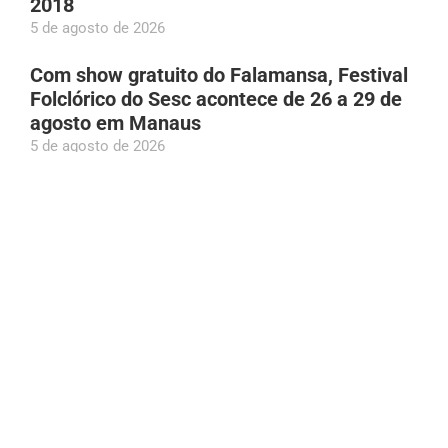
2018
5 de agosto de 2026
Com show gratuito do Falamansa, Festival
Folclórico do Sesc acontece de 26 a 29 de
agosto em Manaus
5 de agosto de 2026
União Brasil define Luís Mário Bonates e
Babá Tupinambá como suplentes de Wilson
Lima ao Senado
5 de agosto de 2026