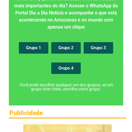
mais importantes do dia? Acesse o WhatsApp do
Portal Dia a Dia Notícia e acompanhe o que está
acontecendo no Amazonas e no mundo com
apenas um clique
Grupo 1
Grupo 2
Grupo 3
Grupo 4
Você pode escolher qualquer um dos grupos, se um
grupo tiver cheio, escolha outro grupo.
Publicidade