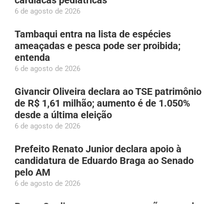
cardíacas pediátricas
6 de agosto de 2026
Tambaqui entra na lista de espécies
ameaçadas e pesca pode ser proibida;
entenda
6 de agosto de 2026
Givancir Oliveira declara ao TSE patrimônio
de R$ 1,61 milhão; aumento é de 1.050%
desde a última eleição
6 de agosto de 2026
Prefeito Renato Junior declara apoio à
candidatura de Eduardo Braga ao Senado
pelo AM
6 de agosto de 2026
Bruno Gagliasso gera repercussão na web