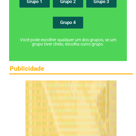
Grupo 1
Grupo 2
Grupo 3
Grupo 4
Você pode escolher qualquer um dos grupos, se um
grupo tiver cheio, escolha outro grupo.
Publicidade