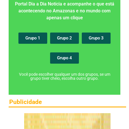
Portal Dia a Dia Notícia e acompanhe o que está
acontecendo no Amazonas e no mundo com
apenas um clique
Grupo 1
Grupo 2
Grupo 3
Grupo 4
Você pode escolher qualquer um dos grupos, se um
grupo tiver cheio, escolha outro grupo.
Publicidade