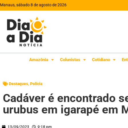
Manaus, sábado 8 de agosto de 2026
Amazônia
Colunistas
Cotidiano
Ent
Destaques
,
Polícia
Cadáver é encontrado s
urubus em igarapé em 
13/09/2023
9:18 pm