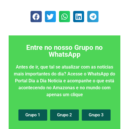
Entre no nosso Grupo no
WhatsApp
Antes de ir, que tal se atualizar com as notícias
mais importantes do dia? Acesse o WhatsApp do
Portal Dia a Dia Notícia e acompanhe o que está
acontecendo no Amazonas e no mundo com
apenas um clique
Grupo 1
Grupo 2
Grupo 3