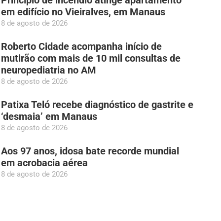
Princípio de incêndio atinge apartamento
em edifício no Vieiralves, em Manaus
8 de agosto de 2026
Roberto Cidade acompanha início de
mutirão com mais de 10 mil consultas de
neuropediatria no AM
8 de agosto de 2026
Patixa Teló recebe diagnóstico de gastrite e
‘desmaia’ em Manaus
8 de agosto de 2026
Aos 97 anos, idosa bate recorde mundial
em acrobacia aérea
8 de agosto de 2026