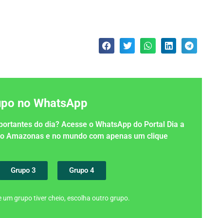
rupo no WhatsApp
importantes do dia? Acesse o WhatsApp do Portal Dia a
 no Amazonas e no mundo com apenas um clique
Grupo 3
Grupo 4
 um grupo tiver cheio, escolha outro grupo.