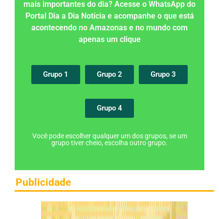
mais importantes do dia? Acesse o WhatsApp do
Portal Dia a Dia Notícia e acompanhe o que está
acontecendo no Amazonas e no mundo com
apenas um clique
Grupo 1
Grupo 2
Grupo 3
Grupo 4
Você pode escolher qualquer um dos grupos, se um
grupo tiver cheio, escolha outro grupo.
Publicidade