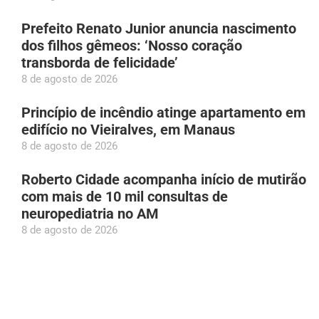
Prefeito Renato Junior anuncia nascimento
dos filhos gêmeos: ‘Nosso coração
transborda de felicidade’
8 de agosto de 2026
Princípio de incêndio atinge apartamento em
edifício no Vieiralves, em Manaus
8 de agosto de 2026
Roberto Cidade acompanha início de mutirão
com mais de 10 mil consultas de
neuropediatria no AM
8 de agosto de 2026
Patixa Teló recebe diagnóstico de gastrite e
‘desmaia’ em Manaus
8 de agosto de 2026