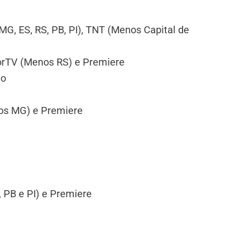
G, ES, RS, PB, PI), TNT (Menos Capital de
porTV (Menos RS) e Premiere
ão
os MG) e Premiere
 PB e PI) e Premiere