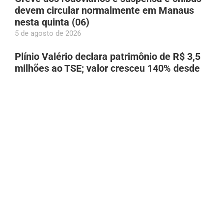
devem circular normalmente em Manaus
nesta quinta (06)
5 de agosto de 2026
Plínio Valério declara patrimônio de R$ 3,5
milhões ao TSE; valor cresceu 140% desde
2018
5 de agosto de 2026
Com show gratuito do Falamansa, Festival
Folclórico do Sesc acontece de 26 a 29 de
agosto em Manaus
5 de agosto de 2026
União Brasil define Luís Mário Bonates e
Babá Tupinambá como suplentes de Wilson
Lima ao Senado
5 de agosto de 2026