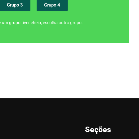
Grupo 3
Grupo 4
 um grupo tiver cheio, escolha outro grupo.
Seções