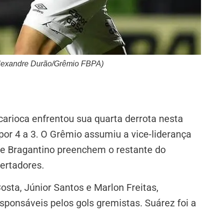
 Alexandre Durão/Grêmio FBPA)
carioca enfrentou sua quarta derrota nesta
 por 4 a 3. O Grêmio assumiu a vice-liderança
s e Bragantino preenchem o restante do
ertadores.
sta, Júnior Santos e Marlon Freitas,
sponsáveis pelos gols gremistas. Suárez foi a