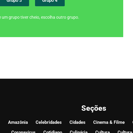
Grupo 3
Grupo 4
 um grupo tiver cheio, escolha outro grupo.
Seções
Amazônia
Celebridades
Cidades
Cinema & Filme
Coronavirus
Cotidiano
Culinária
Cultura
Cultura