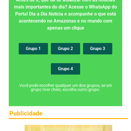
mais importantes do dia? Acesse o WhatsApp do
Portal Dia a Dia Notícia e acompanhe o que está
acontecendo no Amazonas e no mundo com
apenas um clique
Grupo 1
Grupo 2
Grupo 3
Grupo 4
Você pode escolher qualquer um dos grupos, se um
grupo tiver cheio, escolha outro grupo.
Publicidade