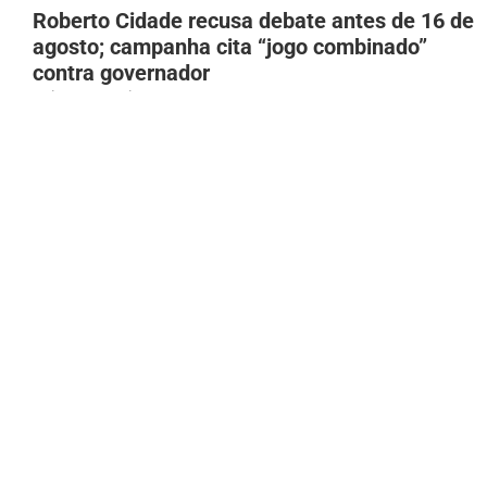
Roberto Cidade recusa debate antes de 16 de
agosto; campanha cita “jogo combinado”
contra governador
9 de agosto de 2026
Oficial da Marinha retorna antes da
formatura para agradecer ao pai que apoiou
sua trajetória
9 de agosto de 2026
De R$ 290 mil a R$ 2,2 milhões: patrimônio
de Sargento Salazar dispara cinco meses
após eleição de 2024
9 de agosto de 2026