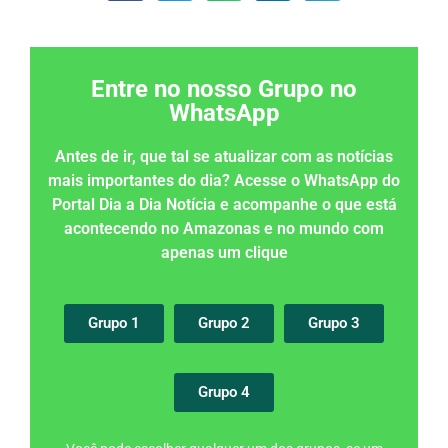
Entre no nosso Grupo no
WhatsApp
Antes de ir, que tal se atualizar com as notícias
mais importantes do dia? Acesse o WhatsApp do
Portal Dia a Dia Notícia e acompanhe o que está
acontecendo no Amazonas e no mundo com
apenas um clique
Grupo 1
Grupo 2
Grupo 3
Grupo 4