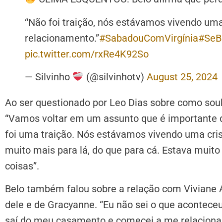
“Não foi traição, nós estávamos vivendo uma
relacionamento.”
#SabadouComVirgínia
#SeB
pic.twitter.com/rxRe4K92So
— Silvinho
(@silvinhotv)
August 25, 2024
Ao ser questionado por Leo Dias sobre como soub
“Vamos voltar em um assunto que é importante di
foi uma traição. Nós estávamos vivendo uma cr
muito mais para lá, do que para cá. Estava muit
coisas”.
Belo também falou sobre a relação com Viviane 
dele e de Gracyanne. “Eu não sei o que acontece
saí do meu casamento e comecei a me relacionar