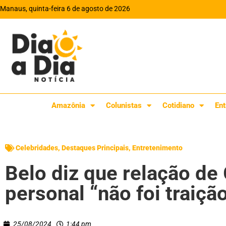
Manaus, quinta-feira 6 de agosto de 2026
Amazônia
Colunistas
Cotidiano
Ent
Celebridades
,
Destaques Principais
,
Entretenimento
Belo diz que relação d
personal “não foi traiçã
25/08/2024
1:44 pm