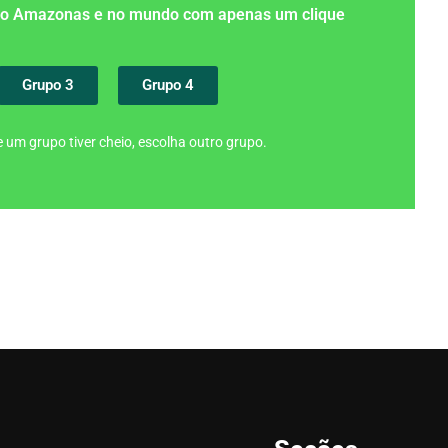
 no Amazonas e no mundo com apenas um clique
Grupo 3
Grupo 4
 um grupo tiver cheio, escolha outro grupo.