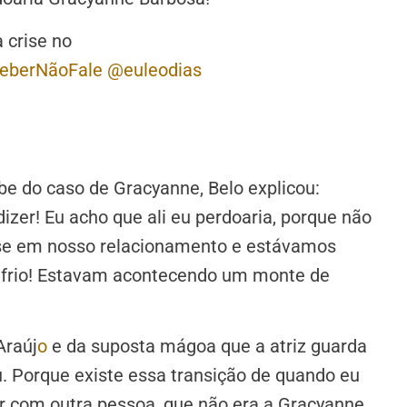
 crise no
eberNãoFale
@euleodias
e do caso de Gracyanne, Belo explicou:
zer! Eu acho que ali eu perdoaria, porque não
ise em nosso relacionamento e estávamos
o frio! Estavam acontecendo um monte de
Araúj
o
e da suposta mágoa que a atriz guarda
u. Porque existe essa transição de quando eu
 com outra pessoa, que não era a Gracyanne.