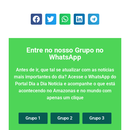
Entre no nosso Grupo no
WhatsApp
Antes de ir, que tal se atualizar com as notícias
mais importantes do dia? Acesse o WhatsApp do
Portal Dia a Dia Notícia e acompanhe o que está
acontecendo no Amazonas e no mundo com
apenas um clique
Grupo 1
Grupo 2
Grupo 3