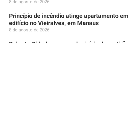
8 de agosto de 2026
Princípio de incêndio atinge apartamento em
edifício no Vieiralves, em Manaus
8 de agosto de 2026
Roberto Cidade acompanha início de mutirão
com mais de 10 mil consultas de
neuropediatria no AM
8 de agosto de 2026
Patixa Teló recebe diagnóstico de gastrite e
‘desmaia’ em Manaus
8 de agosto de 2026
Aos 97 anos, idosa bate recorde mundial em
acrobacia aérea
8 de agosto de 2026