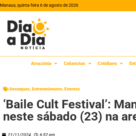
Manaus, quinta-feira 6 de agosto de 2026
Amazônia
Colunistas
Cotidiano
Ent
Destaques
,
Entretenimento
,
Eventos
‘Baile Cult Festival’: M
neste sábado (23) na a
21/11/2024
6:52 pm