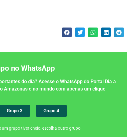
rupo no WhatsApp
importantes do dia? Acesse o WhatsApp do Portal Dia a
 no Amazonas e no mundo com apenas um clique
Grupo 3
Grupo 4
 um grupo tiver cheio, escolha outro grupo.