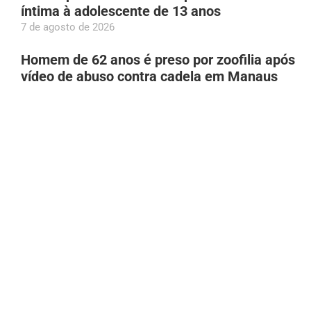
íntima à adolescente de 13 anos
7 de agosto de 2026
Homem de 62 anos é preso por zoofilia após
vídeo de abuso contra cadela em Manaus
7 de agosto de 2026
Bruna Biancardi se disfarça para fazer
compras na rua 25 de Março, em São Paulo
7 de agosto de 2026