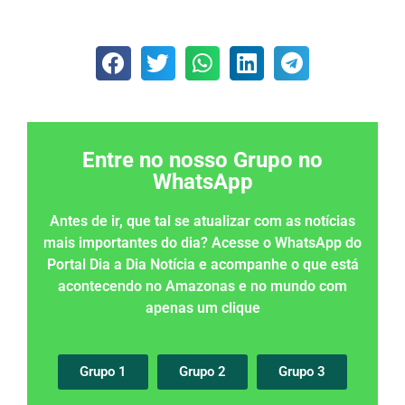
Entre no nosso Grupo no
WhatsApp
Antes de ir, que tal se atualizar com as notícias
mais importantes do dia? Acesse o WhatsApp do
Portal Dia a Dia Notícia e acompanhe o que está
acontecendo no Amazonas e no mundo com
apenas um clique
Grupo 1
Grupo 2
Grupo 3