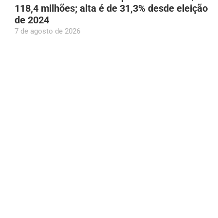
118,4 milhões; alta é de 31,3% desde eleição
de 2024
7 de agosto de 2026
Anvisa revoga proibição e libera venda de
medicamentos por farmácias na Shopee
7 de agosto de 2026