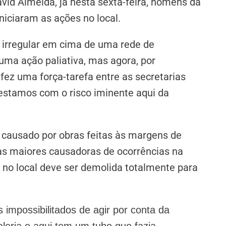
vid Almeida, já nesta sexta-feira, homens da
niciaram as ações no local.
 irregular em cima de uma rede de
uma ação paliativa, mas agora, por
 fez uma força-tarefa entre as secretarias
estamos com o risco iminente aqui da
zo causado por obras feitas às margens de
as maiores causadoras de ocorrências na
 no local deve ser demolida totalmente para
impossibilitados de agir por conta da
aleria e aqui tem um tubo que fazia