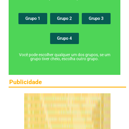
Grupo 1
Grupo 2
Grupo 3
Grupo 4
Você pode escolher qualquer um dos grupos, se um
grupo tiver cheio, escolha outro grupo.
Publicidade