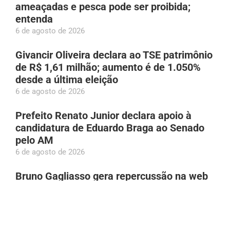
ameaçadas e pesca pode ser proibida;
entenda
6 de agosto de 2026
Givancir Oliveira declara ao TSE patrimônio
de R$ 1,61 milhão; aumento é de 1.050%
desde a última eleição
6 de agosto de 2026
Prefeito Renato Junior declara apoio à
candidatura de Eduardo Braga ao Senado
pelo AM
6 de agosto de 2026
Bruno Gagliasso gera repercussão na web
após reclamação sobre Mc Donald’s fechar
10 minutos antes
6 de agosto de 2026