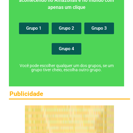
acontecendo no Amazonas e no mundo com
apenas um clique
Grupo 1
Grupo 2
Grupo 3
Grupo 4
Você pode escolher qualquer um dos grupos, se um
grupo tiver cheio, escolha outro grupo.
Publicidade