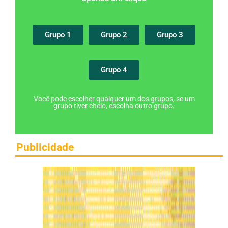
Grupo 1
Grupo 2
Grupo 3
Grupo 4
Você pode escolher qualquer um dos grupos, se um
grupo tiver cheio, escolha outro grupo.
Publicidade