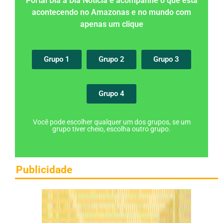
Portal Dia a Dia Notícia e acompanhe o que está
acontecendo no Amazonas e no mundo com
apenas um clique
Grupo 1
Grupo 2
Grupo 3
Grupo 4
Você pode escolher qualquer um dos grupos, se um
grupo tiver cheio, escolha outro grupo.
Publicidade