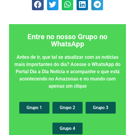
Entre no nosso Grupo no
WhatsApp
Antes de ir, que tal se atualizar com as notícias
mais importantes do dia? Acesse o WhatsApp do
Portal Dia a Dia Notícia e acompanhe o que está
acontecendo no Amazonas e no mundo com
apenas um clique
Grupo 1
Grupo 2
Grupo 3
Grupo 4