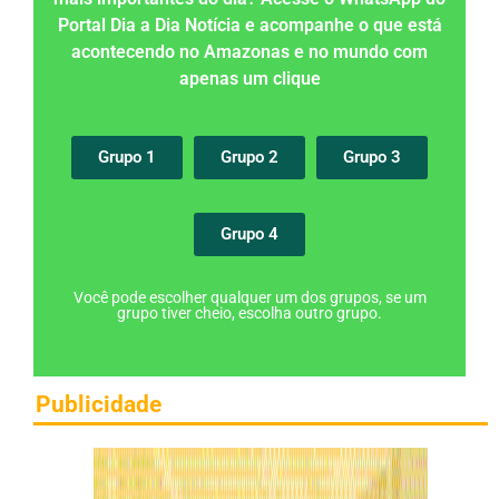
Portal Dia a Dia Notícia e acompanhe o que está
acontecendo no Amazonas e no mundo com
apenas um clique
Grupo 1
Grupo 2
Grupo 3
Grupo 4
Você pode escolher qualquer um dos grupos, se um
grupo tiver cheio, escolha outro grupo.
Publicidade