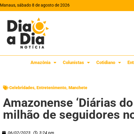
Manaus, sábado 8 de agosto de 2026
Amazônia
Colunistas
Cotidiano
Ent
Celebridades
,
Entretenimento
,
Manchete
Amazonense ‘Diárias do 
milhão de seguidores n
06/02/2023
3:24 pm