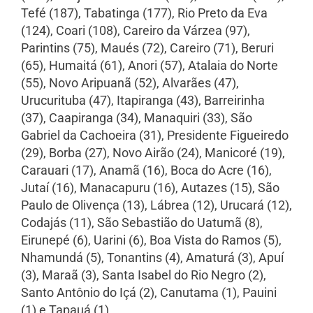
Tefé (187), Tabatinga (177), Rio Preto da Eva
(124), Coari (108), Careiro da Várzea (97),
Parintins (75), Maués (72), Careiro (71), Beruri
(65), Humaitá (61), Anori (57), Atalaia do Norte
(55), Novo Aripuanã (52), Alvarães (47),
Urucurituba (47), Itapiranga (43), Barreirinha
(37), Caapiranga (34), Manaquiri (33), São
Gabriel da Cachoeira (31), Presidente Figueiredo
(29), Borba (27), Novo Airão (24), Manicoré (19),
Carauari (17), Anamã (16), Boca do Acre (16),
Jutaí (16), Manacapuru (16), Autazes (15), São
Paulo de Olivença (13), Lábrea (12), Urucará (12),
Codajás (11), São Sebastião do Uatumã (8),
Eirunepé (6), Uarini (6), Boa Vista do Ramos (5),
Nhamundá (5), Tonantins (4), Amaturá (3), Apuí
(3), Maraã (3), Santa Isabel do Rio Negro (2),
Santo Antônio do Içá (2), Canutama (1), Pauini
(1) e Tapauá (1).