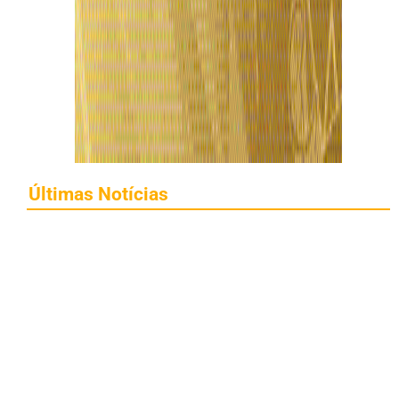
Últimas Notícias
Roberto Cidade visita projeto esportivo no
bairro Coroado ao lado do ministro Luiz Fux,
em Manaus
7 de agosto de 2026
Maria do Carmo declara patrimônio de R$
118,4 milhões; alta é de 31,3% desde eleição
de 2024