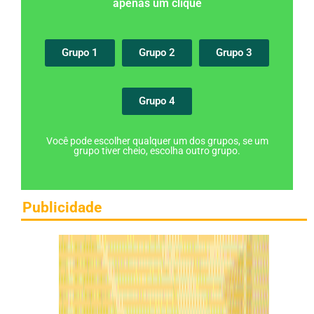
apenas um clique
Grupo 1
Grupo 2
Grupo 3
Grupo 4
Você pode escolher qualquer um dos grupos, se um
grupo tiver cheio, escolha outro grupo.
Publicidade