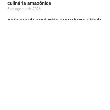
culinária amazônica
5 de agosto de 2026
Após acordo conduzido por Roberto Cidade,
Governo do AM já repassou R$ 276 mi a
empresas médicas
5 de agosto de 2026
Greve dos rodoviários é suspensa e ônibus
devem circular normalmente em Manaus
nesta quinta (06)
5 de agosto de 2026
Plínio Valério declara patrimônio de R$ 3,5
milhões ao TSE; valor cresceu 140% desde
2018
5 de agosto de 2026
Com show gratuito do Falamansa, Festival