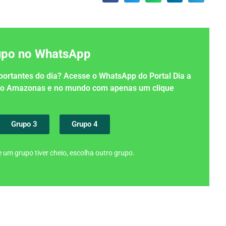
rupo no WhatsApp
importantes do dia? Acesse o WhatsApp do Portal Dia a
 no Amazonas e no mundo com apenas um clique
Grupo 3
Grupo 4
 um grupo tiver cheio, escolha outro grupo.