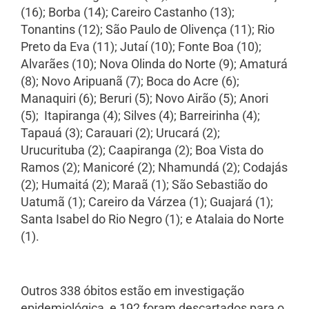
(16); Borba (14); Careiro Castanho (13);
Tonantins (12); São Paulo de Olivença (11); Rio
Preto da Eva (11); Jutaí (10); Fonte Boa (10);
Alvarães (10); Nova Olinda do Norte (9); Amaturá
(8); Novo Aripuanã (7); Boca do Acre (6);
Manaquiri (6); Beruri (5); Novo Airão (5); Anori
(5); Itapiranga (4); Silves (4); Barreirinha (4);
Tapauá (3); Carauari (2); Urucará (2);
Urucurituba (2); Caapiranga (2); Boa Vista do
Ramos (2); Manicoré (2); Nhamundá (2); Codajás
(2); Humaitá (2); Maraã (1); São Sebastião do
Uatumã (1); Careiro da Várzea (1); Guajará (1);
Santa Isabel do Rio Negro (1); e Atalaia do Norte
(1).
Outros 338 óbitos estão em investigação
epidemiológica, e 192 foram descartados para o