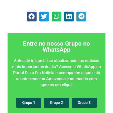
Entre no nosso Grupo no
WhatsApp
Antes de ir, que tal se atualizar com as notícias
mais importantes do dia? Acesse o WhatsApp do
Portal Dia a Dia Notícia e acompanhe o que está
acontecendo no Amazonas e no mundo com
apenas um clique
Grupo 1
Grupo 2
Grupo 3