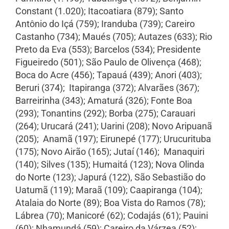
Constant (1.020); Itacoatiara (879); Santo
Antônio do Içá (759); Iranduba (739); Careiro
Castanho (734); Maués (705); Autazes (633); Rio
Preto da Eva (553); Barcelos (534); Presidente
Figueiredo (501); São Paulo de Olivença (468);
Boca do Acre (456); Tapauá (439); Anori (403);
Beruri (374); Itapiranga (372); Alvarães (367);
Barreirinha (343); Amaturá (326); Fonte Boa
(293); Tonantins (292); Borba (275); Carauari
(264); Urucará (241); Uarini (208); Novo Aripuanã
(205); Anamã (197); Eirunepé (177); Urucurituba
(175); Novo Airão (165); Jutaí (146); Manaquiri
(140); Silves (135); Humaitá (123); Nova Olinda
do Norte (123); Japurá (122), São Sebastião do
Uatumã (119); Maraã (109); Caapiranga (104);
Atalaia do Norte (89); Boa Vista do Ramos (78);
Lábrea (70); Manicoré (62); Codajás (61); Pauini
(60); Nhamundá (59); Careiro da Várzea (52);