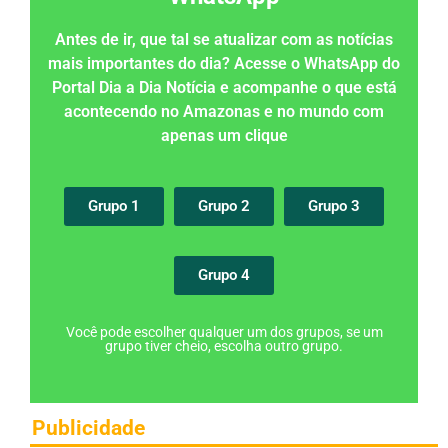
Antes de ir, que tal se atualizar com as notícias
mais importantes do dia? Acesse o WhatsApp do
Portal Dia a Dia Notícia e acompanhe o que está
acontecendo no Amazonas e no mundo com
apenas um clique
Grupo 1
Grupo 2
Grupo 3
Grupo 4
Você pode escolher qualquer um dos grupos, se um
grupo tiver cheio, escolha outro grupo.
Publicidade