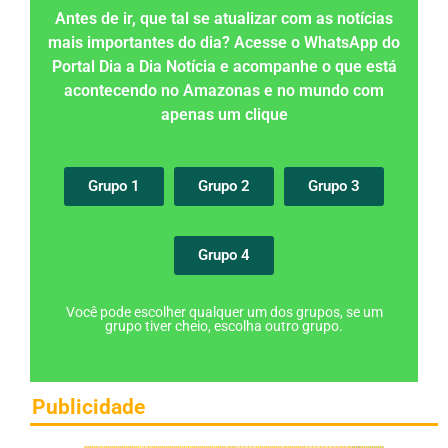
Antes de ir, que tal se atualizar com as notícias
mais importantes do dia? Acesse o WhatsApp do
Portal Dia a Dia Notícia e acompanhe o que está
acontecendo no Amazonas e no mundo com
apenas um clique
Grupo 1
Grupo 2
Grupo 3
Grupo 4
Você pode escolher qualquer um dos grupos, se um
grupo tiver cheio, escolha outro grupo.
Publicidade