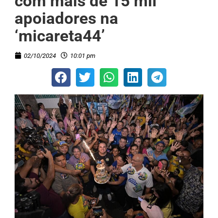
com mais de 15 mil
apoiadores na
‘micareta44’
02/10/2024
10:01 pm