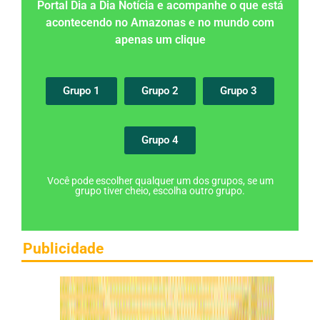
Portal Dia a Dia Notícia e acompanhe o que está
acontecendo no Amazonas e no mundo com
apenas um clique
Grupo 1
Grupo 2
Grupo 3
Grupo 4
Você pode escolher qualquer um dos grupos, se um
grupo tiver cheio, escolha outro grupo.
Publicidade