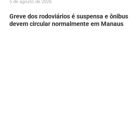
5 de agosto de 2026
Greve dos rodoviários é suspensa e ônibus
devem circular normalmente em Manaus
nesta quinta (06)
5 de agosto de 2026
Plínio Valério declara patrimônio de R$ 3,5
milhões ao TSE; valor cresceu 140% desde
2018
5 de agosto de 2026
Com show gratuito do Falamansa, Festival
Folclórico do Sesc acontece de 26 a 29 de
agosto em Manaus
5 de agosto de 2026
União Brasil define Luís Mário Bonates e
Babá Tupinambá como suplentes de Wilson