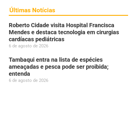
Últimas Notícias
Roberto Cidade visita Hospital Francisca
Mendes e destaca tecnologia em cirurgias
cardíacas pediátricas
6 de agosto de 2026
Tambaqui entra na lista de espécies
ameaçadas e pesca pode ser proibida;
entenda
6 de agosto de 2026
Givancir Oliveira declara ao TSE patrimônio
de R$ 1,61 milhão; aumento é de 1.050%
desde a última eleição
6 de agosto de 2026
Prefeito Renato Junior declara apoio à