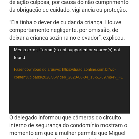
de ação culposa, por causa do não cumprimento
da obrigação de cuidado, vigilância ou proteção.
“Ela tinha o dever de cuidar da criança. Houve
comportamento negligente, por omissão, de
deixar a criança sozinha no elevador”, explicou.
Tocador
Media error: Format(s) not supported or source(s) not
de
found
vídeo
Fazer download do arquivo: https://diaadiaonline.com.br/wp-
content/uploads/2020/06/video_2020-06-04_15-51-39.mp4?_=1
O delegado informou que câmeras do circuito
interno de segurança do condomínio mostram o
momento em que a mulher permite que Miguel