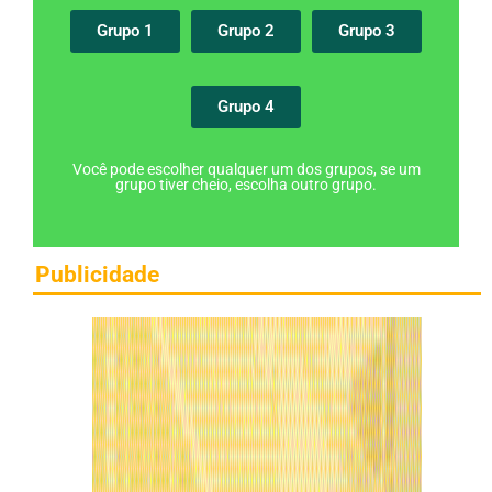
Grupo 1
Grupo 2
Grupo 3
Grupo 4
Você pode escolher qualquer um dos grupos, se um
grupo tiver cheio, escolha outro grupo.
Publicidade