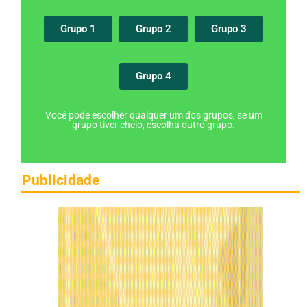
Grupo 1
Grupo 2
Grupo 3
Grupo 4
Você pode escolher qualquer um dos grupos, se um
grupo tiver cheio, escolha outro grupo.
Publicidade