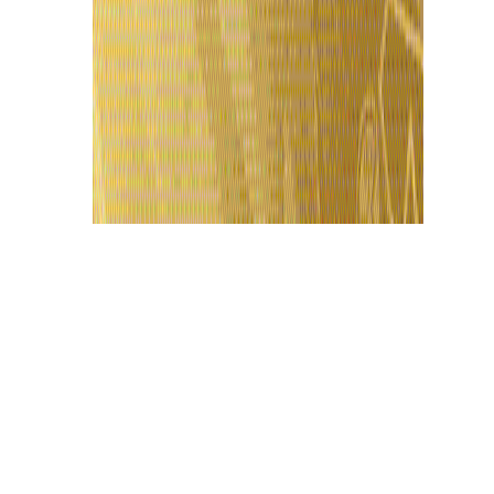
Últimas Notícias
Roberto Cidade visita projeto esportivo no
bairro Coroado ao lado do ministro Luiz Fux,
em Manaus
7 de agosto de 2026