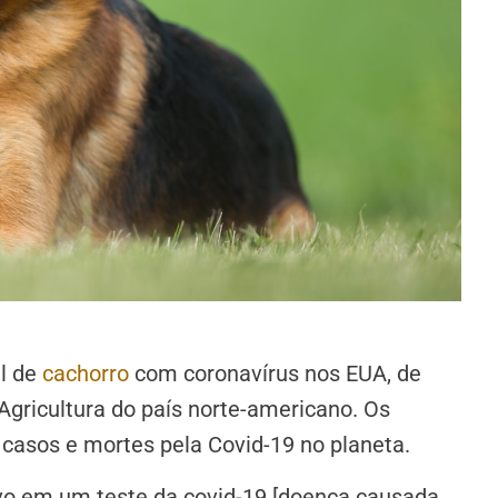
al de
cachorro
com coronavírus nos EUA, de
gricultura do país norte-americano. Os
casos e mortes pela Covid-19 no planeta.
ivo em um teste da covid-19 [doença causada