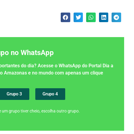
rupo no WhatsApp
importantes do dia? Acesse o WhatsApp do Portal Dia a
 no Amazonas e no mundo com apenas um clique
Grupo 3
Grupo 4
 um grupo tiver cheio, escolha outro grupo.