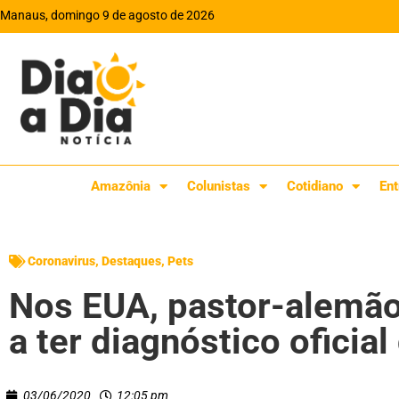
Manaus, domingo 9 de agosto de 2026
Amazônia
Colunistas
Cotidiano
Ent
Coronavirus
,
Destaques
,
Pets
Nos EUA, pastor-alemão
a ter diagnóstico oficia
03/06/2020
12:05 pm