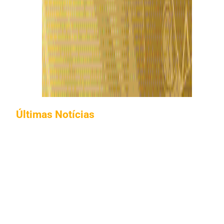
Últimas Notícias
Roberto Cidade visita projeto esportivo no
bairro Coroado ao lado do ministro Luiz Fux,
em Manaus
7 de agosto de 2026
Maria do Carmo declara patrimônio de R$
118,4 milhões; alta é de 31,3% desde eleição
de 2024