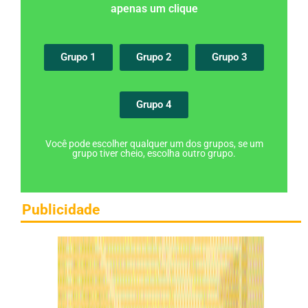
apenas um clique
Grupo 1
Grupo 2
Grupo 3
Grupo 4
Você pode escolher qualquer um dos grupos, se um
grupo tiver cheio, escolha outro grupo.
Publicidade